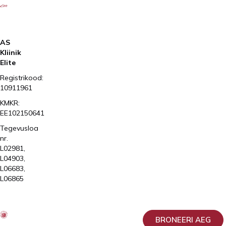
AS
Kliinik
Elite
Registrikood:
10911961
KMKR:
EE102150641
Tegevusloa
nr.
L02981,
L04903,
L06683,
L06865
2026
Kliinik
Elite
AS
BRONEERI AEG