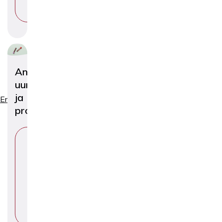
M
A
Analüüsid,
uuringud
ja
Erialad
protseduurid
V
A
L
I
T
E
E
M
A