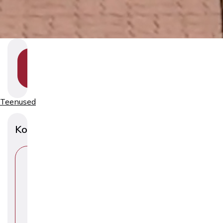
SHOW
SECTION
NAVIGATION
Teenused
Konsultatsioonid
V
A
L
I
T
E
E