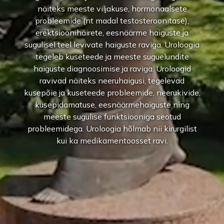
näiteks meeste viljakuse, hormonaalsete
probleemide (nt madal testosteroonitase),
erektsioonihäirete, eesnäärme haiguste ja
sugulisel teel levivate haiguste raviga. Uroloogia
tegeleb kuseteede ja meeste suguelundite
haiguste diagnoosimise ja raviga. Uroloogid
ravivad näiteks neeruhaigusi, tegelevad
kusepõie ja kuseteede probleemide, neerukivide,
kusepidamatuse, eesnäärmehaiguste ning
meeste sugulise funktsiooniga seotud
probleemidega. Uroloogia hõlmab nii kirurgilist
kui ka medikamentoosset ravi.