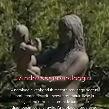
Androloogia-uroloogia
Androloogia keskendub meeste tervisega seotud
probleemidele, eriti meeste reproduktiivse ja
suguelundkonna süsteemide uurimisele,
diagnoosimisele ja ravile. Androloogid tegelevad