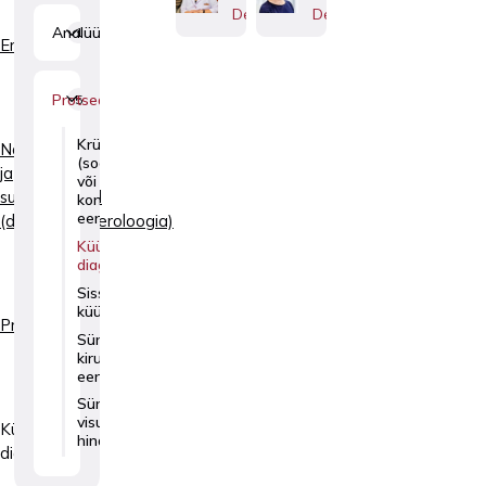
Dermatoveneroloog
Dermatoveneroloog
Analüüsid
1
Erialad
Protseduurid
5
Krüoteraapia
Naha-
(soolatüüka
ja
või
suguhaigused
konnasilma
eemaldamine)
(dermatoveneroloogia)
Küüneseene
diagnostika
Sissekasvanud
küüne ravi
Protseduurid
Sünnimärkide
kirurgiline
eemaldamine
Sünnimärkide
visuaalne
Küüneseene
hindamine
diagnostika