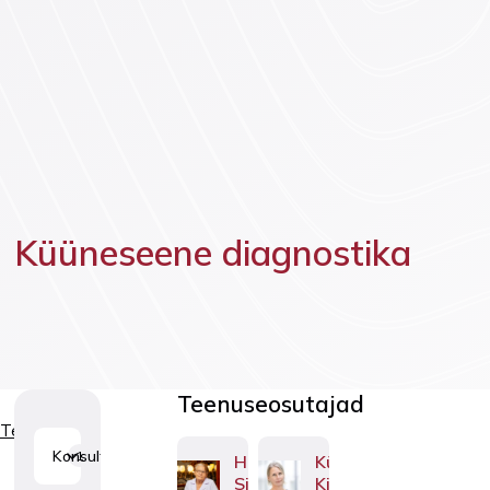
Vaktsineeri
Lasteneuroloogia
Küüneseene diagnostika
Teenuseosutajad
Teenused
Konsultatsioonid
1
Helgi
Külli
Silm
Kingo