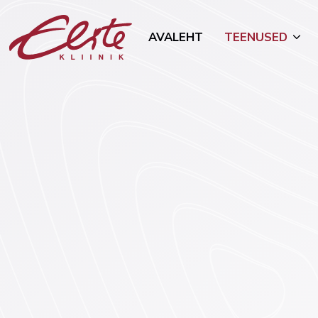
AVALEHT
TEENUSED
Allergoloogia
Mammoloo
Androloogia-uroloogia
Naha- ja s
(dermatove
Endokrinoloogia
Toitumisn
Esteetilised protseduurid
Tubakast 
Geneetika
Onkogünek
Günekoloogia ja rasedus
Üldkirurgia
Viljatusravi
Vaimne ter
Füsioteraapia
psühhiaatri
Kõrva-nina-kurguhaigused