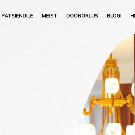
PATSIENDILE
MEIST
DOONORLUS
BLOGI
H
gia
Üldkirurgia
uguhaigused
Uroloogiline kirurgia
neroloogia)
Nahk ja pisikirurgia
õustamine
Kõrva-nina-kurguhaigu
loobumise nõustamine
kirurgia
oloogia
Günekoloogiline kirurgi
vis (psühholoogia,
a)