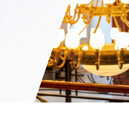
mine (ainult ettetellimisel)