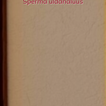
Sperma üldanalüüs