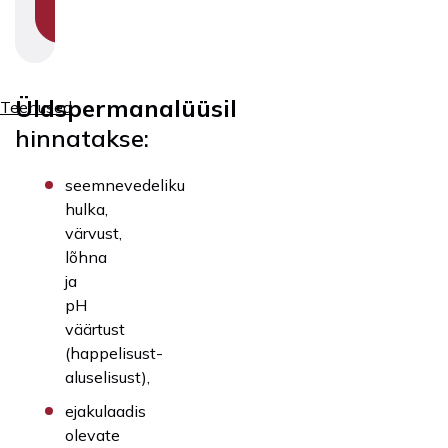
SECTION
NAVIGATION
Üldspermanalüüsil
Teenused
hinnatakse:
seemnevedeliku
hulka,
värvust,
lõhna
ja
pH
väärtust
(happelisust-
aluselisust),
ejakulaadis
olevate