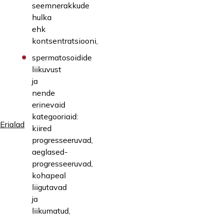
seemnerakkude
hulka
ehk
kontsentratsiooni,
spermatosoidide
liikuvust
ja
nende
erinevaid
kategooriaid:
Erialad
kiired
progresseeruvad,
aeglased-
progresseeruvad,
kohapeal
liigutavad
ja
liikumatud,