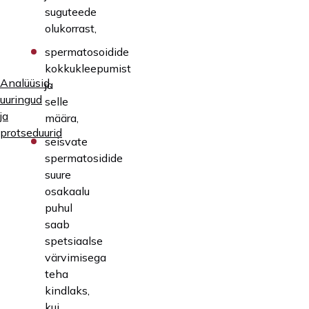
suguteede
olukorrast,
spermatosoidide
kokkukleepumist
Analüüsid,
ja
uuringud
selle
ja
määra,
protseduurid
seisvate
spermatosidide
suure
osakaalu
puhul
saab
spetsiaalse
värvimisega
teha
kindlaks,
kui