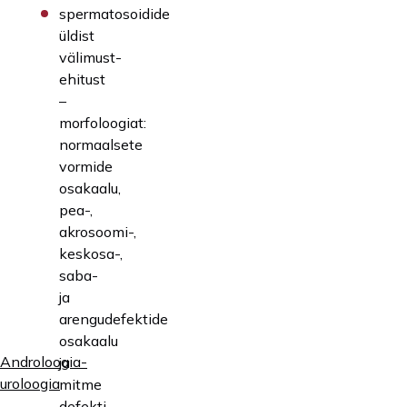
spermatosoidide
üldist
välimust-
ehitust
–
morfoloogiat:
normaalsete
vormide
osakaalu,
pea-,
akrosoomi-,
keskosa-,
saba-
ja
arengudefektide
osakaalu
Androloogia-
ja
uroloogia
mitme
defekti