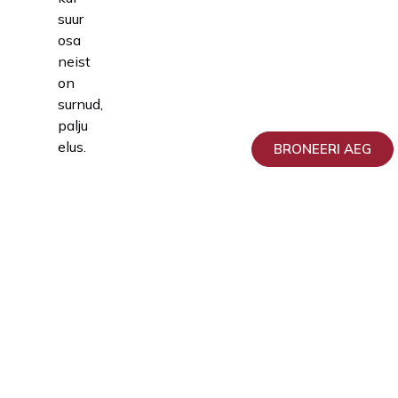
suur
osa
neist
on
surnud,
palju
elus.
BRONEERI AEG
Günekoloogi
(Naistearsti)
hinnakiri
Sperma
üldanalüüs
Hind
Teenus
(tasuline
/ indiv.)