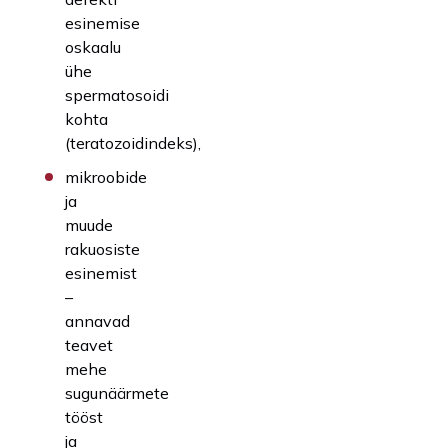
esinemise
oskaalu
ühe
spermatosoidi
kohta
(teratozoidindeks),
mikroobide
ja
muude
rakuosiste
esinemist
–
annavad
teavet
mehe
sugunäärmete
tööst
ja