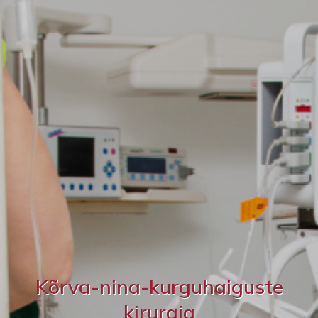
Kõrva-nina-kurguhaiguste
kirurgia