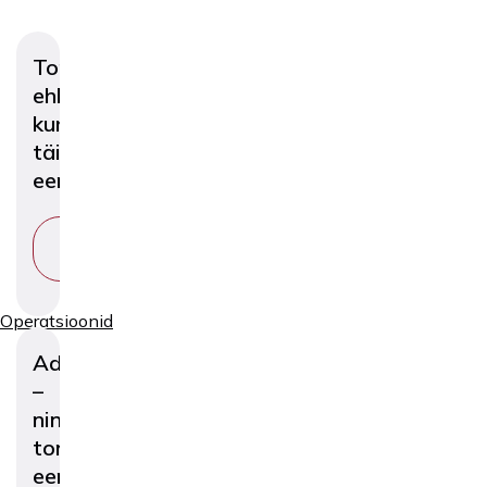
Tonsillektoomia
ehk
kurgumandlite
täielik
eemaldamine
VAATA
TEENUST
Operatsioonid
Adenoidektoomia
–
ninataguse
tonsilli
eemaldamine