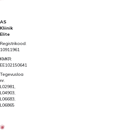
AS
Kliinik
Elite
Registrikood:
10911961
KMKR:
EE102150641
Tegevusloa
nr.
L02981,
L04903,
L06683,
L06865
2026
Kliinik
Elite
AS