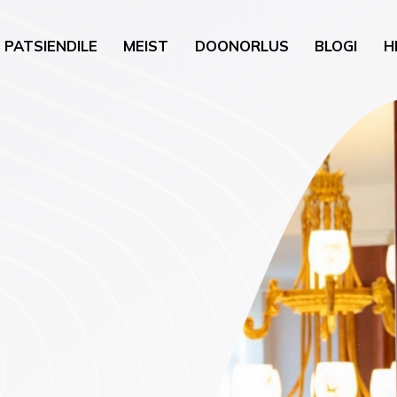
PATSIENDILE
MEIST
DOONORLUS
BLOGI
H
gia
Üldkirurgia
uguhaigused
Uroloogiline kirurgia
neroloogia)
Nahk ja pisikirurgia
õustamine
Kõrva-nina-kurguhaigu
loobumise nõustamine
kirurgia
oloogia
Günekoloogiline kirurgi
vis (psühholoogia,
a)