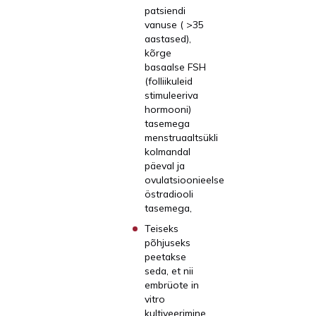
patsiendi
vanuse ( >35
aastased),
kõrge
basaalse FSH
(folliikuleid
stimuleeriva
hormooni)
tasemega
menstruaaltsükli
kolmandal
päeval ja
ovulatsioonieelse
östradiooli
tasemega,
Teiseks
põhjuseks
peetakse
seda, et nii
embrüote in
vitro
kultiveerimine