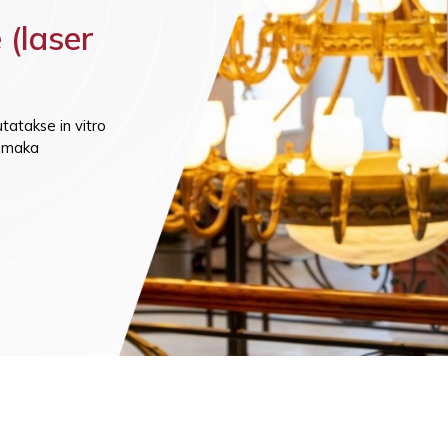
mine (ainult ettetellimisel)
(laser
tatakse in vitro
 emaka