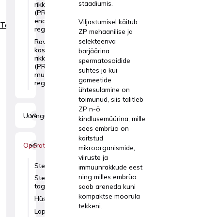
staadiumis.
rikka plasmaga
(PRGF-Endoret®
endomeetriumi
Viljastumisel käitub
Teenused
regeneratsiooniks)
ZP mehaanilise ja
selekteeriva
Ravi
kasvufaktorite
barjäärina
rikka plasmaga
spermatosoidide
(PRGF-Endoret®)
suhtes ja kui
munasarjade
gameetide
regeneratsiooniks
ühtesulamine on
toimunud, siis talitleb
ZP n-ö
Uuringud
4
kindlusemüürina, mille
sees embrüo on
kaitstud
Operatsioonid
5
mikroorganismide,
viiruste ja
Steriliseerimine
immuunrakkude eest
ning milles embrüo
Steriliseerimise
tagasipööramine
saab areneda kuni
kompaktse moorula
Hüsteroskoopia
tekkeni.
Laparoskoopia