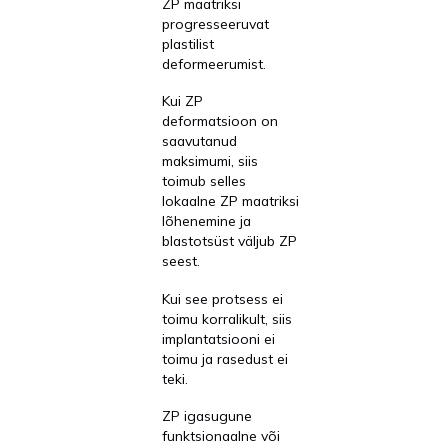
ZP maatriksi
progresseeruvat
plastilist
deformeerumist.
Kui ZP
deformatsioon on
saavutanud
maksimumi, siis
toimub selles
lokaalne ZP maatriksi
lõhenemine ja
blastotsüst väljub ZP
seest.
Kui see protsess ei
toimu korralikult, siis
implantatsiooni ei
toimu ja rasedust ei
teki.
ZP igasugune
funktsionaalne või