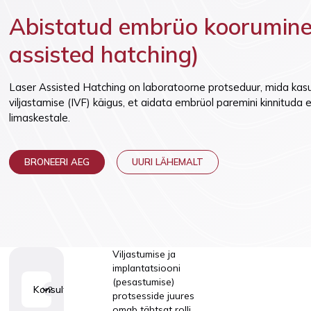
Vaktsineeri
Lasteneuroloogia
Abistatud embrüo koorumine 
assisted hatching)
Laser Assisted Hatching on laboratoorne protseduur, mida kasu
viljastamise (IVF) käigus, et aidata embrüol paremini kinnituda
limaskestale.
BRONEERI AEG
UURI LÄHEMALT
Viljastumise ja
implantatsiooni
(pesastumise)
Konsultatsioonid
2
protsesside juures
omab tähtsat rolli