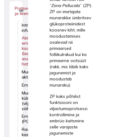
“
Zona Pellucida
” (ZP).
Protseduurid
8
ZP on imetajate
ja teenused
munarakke ümbritsev
glükoproteiinidest
Intralipiidi
koosnev kiht, mille
infusioon
moodustamises
Abistatud
osalevad nii
embrüo
primaarsed
koorumine
(laser
folliikulrakud kui ka
assisted
primaarne ootsüüt
hatching)
(rakk, mis läbib kaks
Munasarjade
jagunemist ja
aktivatsioon
moodustab
munaraku).
Embrüoliim
Munarakkude
ZP kaks põhilist
külmutamine
funktsiooni on
(viljakuse
säilitamine)
viljastumisprotsessi
kontrollimine ja
Embrüodiagnostika
embrüo kaitsmine
(PGT)
selle varajaste
Ravi
jagunemiste
kasvufaktorite