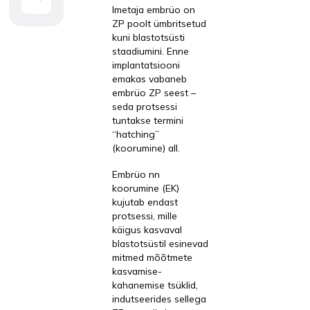
Imetaja embrüo on
ZP poolt ümbritsetud
kuni blastotsüsti
staadiumini. Enne
implantatsiooni
emakas vabaneb
embrüo ZP seest –
seda protsessi
tuntakse termini
“hatching”
(koorumine) all.
Embrüo nn
koorumine (EK)
kujutab endast
protsessi, mille
käigus kasvaval
blastotsüstil esinevad
mitmed mõõtmete
kasvamise-
kahanemise tsüklid,
indutseerides sellega