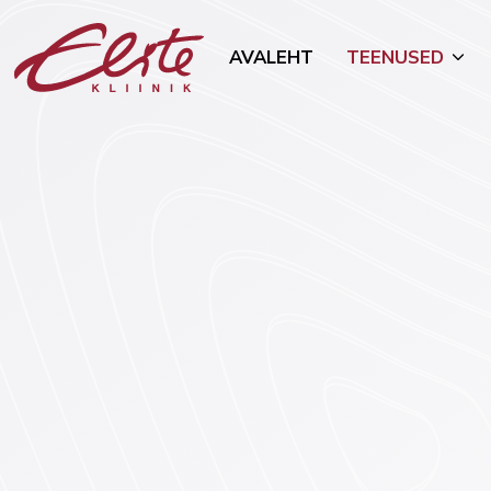
AVALEHT
TEENUSED
Allergoloogia
Mammoloo
Androloogia-uroloogia
Naha- ja s
(dermatove
Endokrinoloogia
Toitumisn
Esteetilised protseduurid
Tubakast 
Geneetika
Onkogünek
Günekoloogia ja rasedus
Üldkirurgia
Viljatusravi
Vaimne ter
Füsioteraapia
psühhiaatri
Kõrva-nina-kurguhaigused