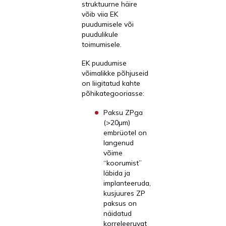
struktuurne häire
võib viia EK
puudumisele või
puudulikule
toimumisele.
EK puudumise
võimalikke põhjuseid
on liigitatud kahte
põhikategooriasse:
Paksu ZPga
(>20µm)
embrüotel on
langenud
võime
“koorumist”
läbida ja
implanteeruda,
kusjuures ZP
paksus on
näidatud
korreleeruvat