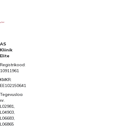
AS
Kliinik
Elite
Registrikood:
10911961
KMKR:
EE102150641
Tegevusloa
nr.
L02981,
L04903,
L06683,
L06865
2026
Kliinik