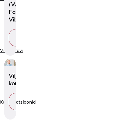
(WhatsApp,
FaceTime,
Viber)
VAATA
TEENUST
Viljatusravi
Viljatusraviarsti
konsultatsioon
VAATA
Konsultatsioonid
TEENUST