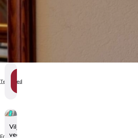
SHOW
SECTION
Teenused
NAVIGATION
Viljatusraviarsti
veebikonsultatsioon
Erialad