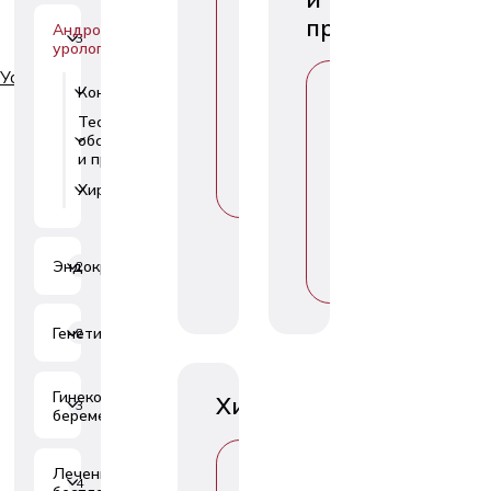
Ы
процедуры
Андрология-
Б
3
урология
Е
Р
Услуги
В
И
Консультации
1
Ы
Т
Б
Тесты,
Е
Е
обследования
3
Т
Р
и процедуры
Е
И
М
Хирургия
5
Т
У
Е
Т
Е
Эндокринология
М
2
У
Генетика
2
Гинекология и
Хирургия
3
беременность
В
Лечение
Ы
4