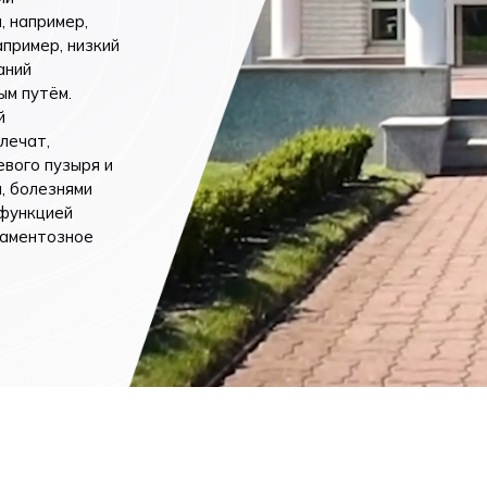
, например,
я (только по
пример, низкий
ельной записи)
аний
ым путём.
й
лечат,
евого пузыря и
, болезнями
 функцией
каментозное