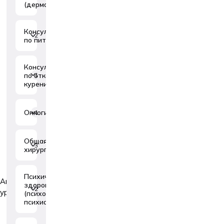
(дерматовенерология)
Консультации
2
по питанию
Консультации
по отказу от
1
курения
Онкогинекология
1
Общая
3
хирургия
Психическое
Андрология-
здоровье
2
урология
(психология,
психиатрия)