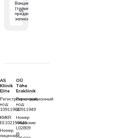
Вакцинация
(только по
1
предварительной
записи)
AS
OÜ
Kliinik
Tähe
Elite
Erakliinik
Регистрационный
Регистрационный
код:
код:
10911961
10911949
KMKR:
Номер
EE102150641
лицензии:
L02809
Номер
ja
лицензии: