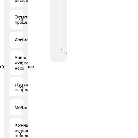
бесплодия
Б
Е
Р
Эстетические
И
2
процедуры
Т
Е
Т
Е
Физиотерапия
1
М
У
Заболевания
уха, горла и
3
Специализации
носа
Детская
1
неврология
Маммология
1
Кожные и
венерические
3
заболевания