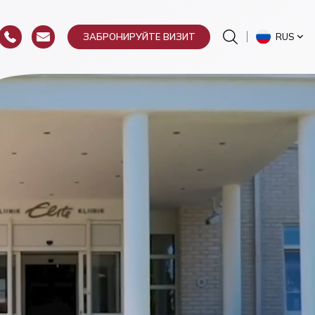
RUS
ЗАБРОНИРУЙТЕ ВИЗИТ
гия
ргия
еваний
рургия