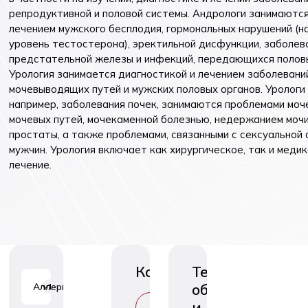
репродуктивной и половой системы. Андрологи занимаются
Вакцинаци
Детская неврология
лечением мужского бесплодия, гормональных нарушений (на
предварит
Маммология
уровень тестостерона), эректильной дисфункции, заболев
предстательной железы и инфекций, передающихся полов
Урология занимается диагностикой и лечением заболевани
мочевыводящих путей и мужских половых органов. Урологи 
например, заболевания почек, занимаются проблемами моч
мочевых путей, мочекаменной болезнью, недержанием мочи
простаты, а также проблемами, связанными с сексуальной
мужчин. Урология включает как хирургическое, так и меди
лечение.
Консультации
Тесты,
обследования
Аллергология
1
и
В