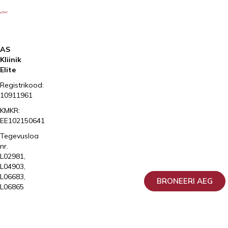
AS
Kliinik
Elite
Registrikood:
10911961
KMKR:
EE102150641
Tegevusloa
nr.
L02981,
L04903,
L06683,
BRONEERI AEG
L06865
2026
Kliinik
Elite
AS