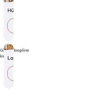
Hüsteroskoopia
VAATA
TEENUST
Günekoloogiline
kirurgia
Laparoskoopia
VAATA
TEENUST