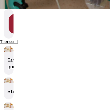
SHOW
SECTION
NAVIGATION
Teenused
Esteetiline
günekoloogia
Steriliseerimine