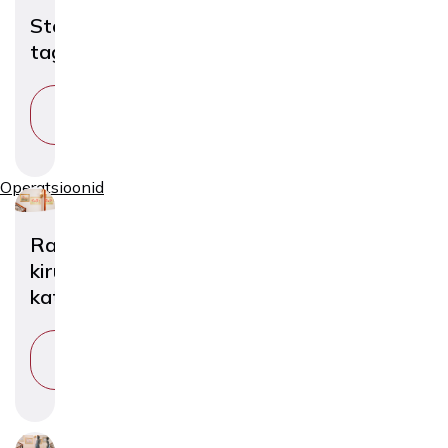
Steriliseerimise
tagasipööramine
VAATA
TEENUST
Operatsioonid
Raseduse
kirurgiline
katkestamine
VAATA
TEENUST