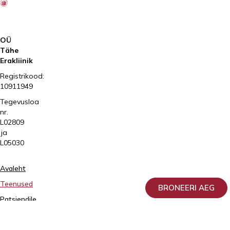
AS
OÜ
Tähe
Erakliinik
Registrikood:
10911949
Tegevusloa
nr.
L02809
ja
L05030
Avaleht
Teenused
BRONEERI AEG
Patsiendile
Meist
Doonorlus