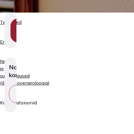
Teenused
SHOW
SECTION
NAVIGATION
Erialad
Naha-
Nahaarsti
ja
konsultatsioon
suguhaigused
(dermatoveneroloogia)
VAATA
TEENUST
Konsultatsioonid