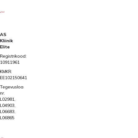
AS
Kliinik
Elite
Registrikood:
10911961
KMKR:
EE102150641
Tegevusloa
nr.
L02981,
L04903,
L06683,
L06865
2026
Kliinik
Elite