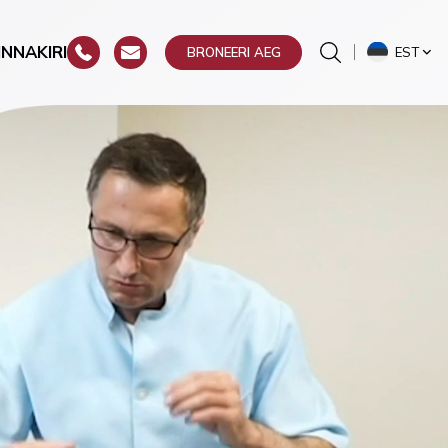
INNAKIRI
EST
BRONEERI AEG
ste
a