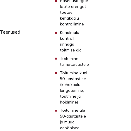
Rasedusaegne
loote arengut
toetav
kehakaalu
kontrollimine
Teenused
Kehakaalu
kontroll
rinnaga
toitmise ajal
Toitumine
taimetoitlastele
Toitumine kuni
50-aastastele
(kehakaalu
langetamine,
tõstmine ja
hoidmine)
Toitumine üle
50-aastastele
ja muud
eapõhised