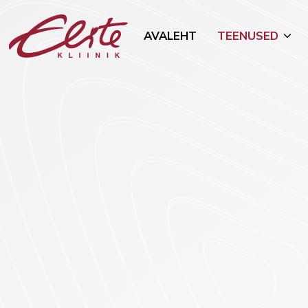
AVALEHT
TEENUSED
Allergoloogia
Mammoloo
Androloogia-uroloogia
Naha- ja s
(dermatove
Endokrinoloogia
Toitumisn
Esteetilised protseduurid
Tubakast 
Geneetika
Onkogünek
Günekoloogia ja rasedus
Üldkirurgia
Viljatusravi
Vaimne ter
Füsioteraapia
psühhiaatri
Kõrva-nina-kurguhaigused