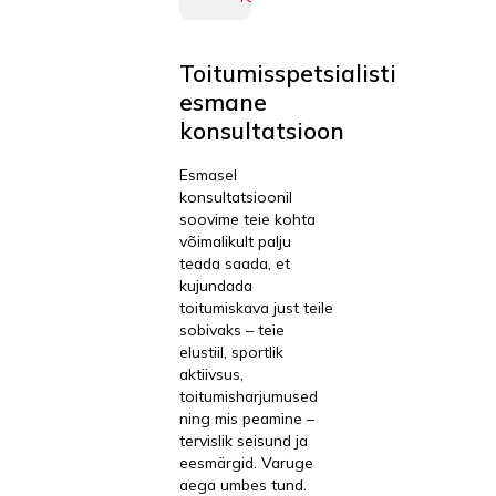
Toitumisspetsialisti
esmane
konsultatsioon
Esmasel
konsultatsioonil
soovime teie kohta
võimalikult palju
teada saada, et
kujundada
toitumiskava just teile
sobivaks – teie
elustiil, sportlik
aktiivsus,
toitumisharjumused
ning mis peamine –
tervislik seisund ja
eesmärgid. Varuge
aega umbes tund.