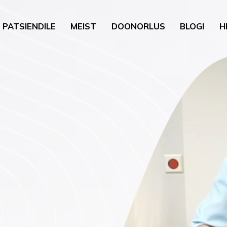
PATSIENDILE
MEIST
DOONORLUS
BLOGI
H
gia
Üldkirurgia
uguhaigused
Uroloogiline kirurgia
neroloogia)
Nahk ja pisikirurgia
õustamine
Kõrva-nina-kurguhaigu
loobumise nõustamine
kirurgia
oloogia
Günekoloogiline kirurgi
vis (psühholoogia,
a)