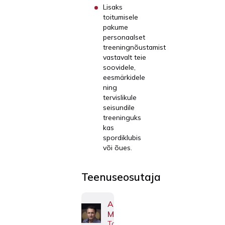
Lisaks
toitumisele
pakume
personaalset
treeningnõustamist
vastavalt teie
soovidele,
eesmärkidele
ning
tervislikule
seisundile
treeninguks
kas
spordiklubis
või õues.
Teenuseosutaja
Artur
Minenko
Toitumisspetsialist