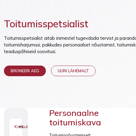
Vaktsineeri
Lasteneuroloogia
Toitumisspetsialist
Toitumisspetsialist aitab inimestel tugevdada tervist ja paran
toitumisharjumusi, pakkudes personaalset nõustamist, toitumisk
teaduspõhiseid soovitusi.
BRONEERI AEG
UURI LÄHEMALT
Personaalne
toitumiskava
Konsultatsioonid
1
Toitumisnõustamiselt