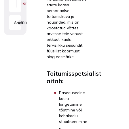
Toitumisspetsialist
saate kaasa
personaalse
toitumiskava ja
nõuanded, mis on
Analüüsid
15
koostatud võttes
arvesse teie vanust,
pikkust, kaalu,
tervislikku seisundit,
füüsilist koormust
ning eesmärke.
Toitumisspetsialist
aitab:
Raseduseelne
kaalu
langetamine,
tõstmine või
kehakaalu
stabiliseerimine