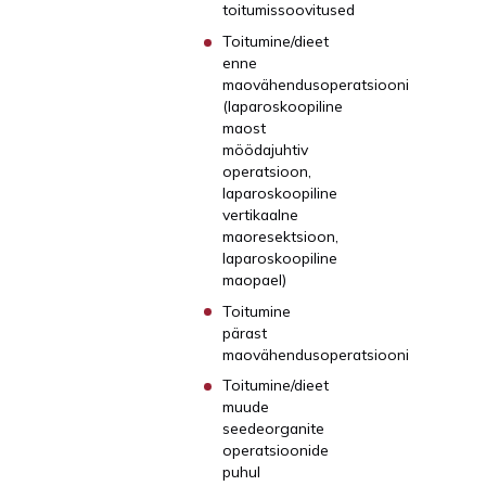
toitumissoovitused
Toitumine/dieet
enne
maovähendusoperatsiooni
(laparoskoopiline
maost
möödajuhtiv
operatsioon,
laparoskoopiline
vertikaalne
maoresektsioon,
laparoskoopiline
maopael)
Toitumine
pärast
maovähendusoperatsiooni
Toitumine/dieet
muude
seedeorganite
operatsioonide
puhul