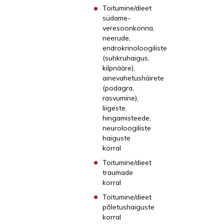
Toitumine/dieet
südame-
veresoonkonna,
neerude,
endrokrinoloogiliste
(suhkruhaigus,
kilpnääre),
ainevahetushäirete
(podagra,
rasvumine),
liigeste,
hingamisteede,
neuroloogiliste
haiguste
korral
Toitumine/dieet
traumade
korral
Toitumine/dieet
põletushaiguste
korral