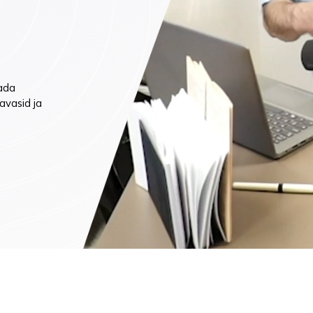
mine (ainult ettetellimisel)
dada
avasid ja