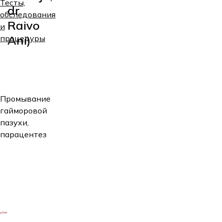
Тесты,
dr
обследования
Raivo
и
Ani)
процедуры
Услуга
Цена
Промывание
промывание
гайморовой
носовых
50€
пазухи,
пазух/
парацентез
парацентез