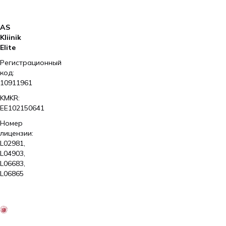
AS
Kliinik
Elite
Регистрационный
код:
10911961
KMKR:
EE102150641
Номер
лицензии:
L02981,
L04903,
L06683,
L06865
2026
Kliinik
Elite
AS