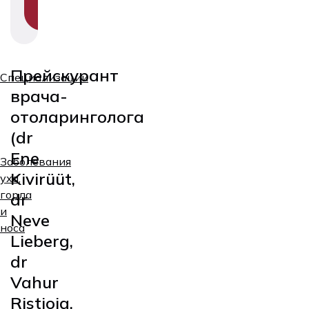
SECTION
NAVIGATION
Прейскурант
Специализации
врача-
отоларинголога
(dr
Ene
Заболевания
Kivirüüt,
уха,
горла
dr
и
Neve
носа
Lieberg,
dr
Vahur
Ristioja,