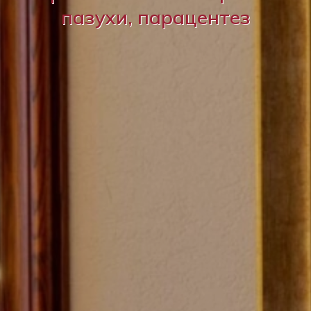
пазухи, парацентез