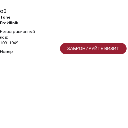
OÜ
Tähe
Erakliinik
Регистрационный
код:
10911949
ЗАБРОНИРУЙТЕ ВИЗИТ
Номер
лицензии:
L02809
ja
L05030
Частная
клиника
Элитe
Услуги
Для
пациента