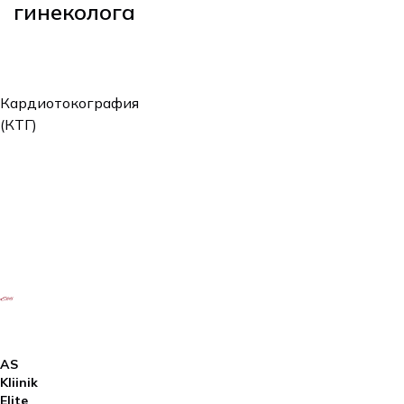
гинеколога
Цена (платно/
Услуга
индивидуально)
Кардиотокография
(КТГ)
Кардиотокография
80€ / 40€
(КТГ)
AS
Kliinik
Elite