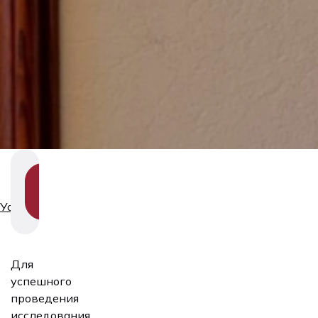
SHOW
SECTION
NAVIGATION
Услуги
Для
успешного
проведения
исследования