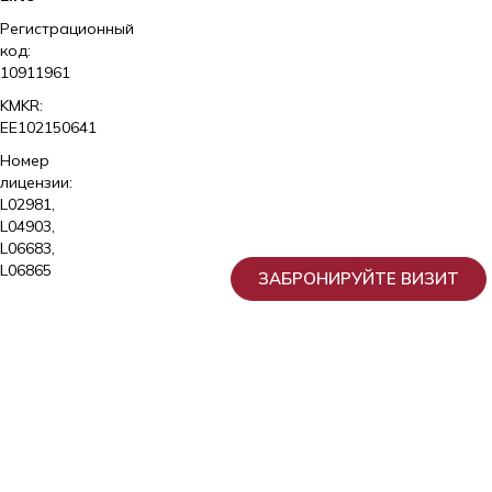
Регистрационный
код:
10911961
KMKR:
EE102150641
Номер
лицензии:
L02981,
L04903,
L06683,
L06865
ЗАБРОНИРУЙТЕ ВИЗИТ
2026
Kliinik
Elite
AS
OÜ
Tähe
Erakliinik