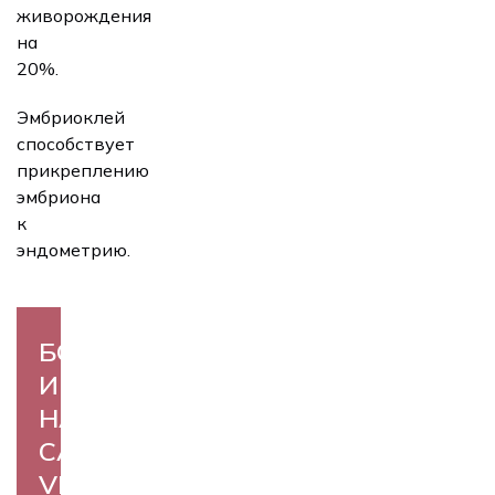
живорождения
на
20%.
Эмбриоклей
способствует
прикреплению
эмбриона
к
эндометрию.
БОЛЬШЕ
ИНФОРМАЦИИ
НА
САЙТЕ
VITROLIFE