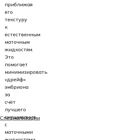
приближая
его
текстуру
к
естественным
маточным
жидкостям.
Это
помогает
минимизировать
«дрейф»
эмбриона
за
счёт
лучшего
смешивания
Специализации
с
маточными
жидкостями.