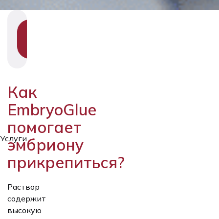
SHOW
SECTION
NAVIGATION
Как
EmbryoGlue
помогает
Услуги
эмбриону
прикрепиться?
Раствор
содержит
высокую