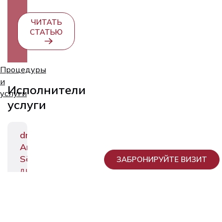
ЧИТАТЬ
СТАТЬЮ
Процедуры
и
Исполнители
услуги
услуги
dr
Andrei
Sõritsa
ЗАБРОНИРУЙТЕ ВИЗИТ
директор,
Гинеколог
и
врач
по
лечению