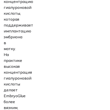
концентрацию
гиалуроновой
кислоты,
которая
поддерживает
имплантацию
эмбриона
в
матку.
На
практике
высокая
концентрация
гиалуроновой
кислоты
делает
EmbryoGlue
более
вязким,