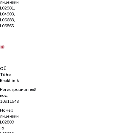
лицензии:
L02981,
L04903,
L06683,
L06865
2026
Kliinik
Elite
AS
OÜ
Tähe
Erakliinik
Регистрационный
код:
10911949
Номер
лицензии:
L02809
ja