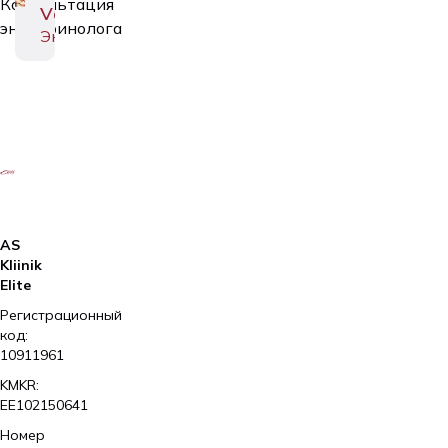
Консультация
Väli
эндокринолога
Эндокринолог
AS
Kliinik
Elite
Регистрационный
код:
10911961
KMKR:
EE102150641
Номер