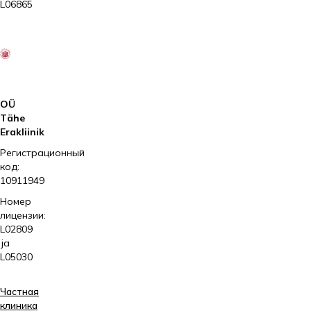
L06865
2026
Kliinik
Elite
AS
OÜ
Tähe
Erakliinik
Регистрационный
код:
10911949
Номер
лицензии:
L02809
ja
L05030
Частная
клиника