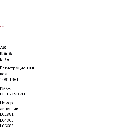
AS
Kliinik
Elite
Регистрационный
код:
10911961
KMKR:
EE102150641
Номер
лицензии:
L02981,
L04903,
L06683,