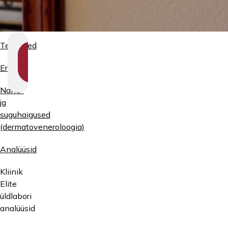
Teenused
SHOW
SECTION
Erialad
NAVIGATION
Naha-
ja
suguhaigused
(dermatoveneroloogia)
Analüüsid
Kliinik
Elite
üldlabori
analüüsid