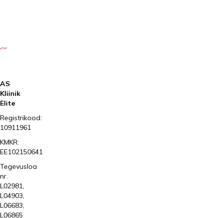
AS
Kliinik
Elite
Registrikood:
10911961
KMKR:
EE102150641
Tegevusloa
nr.
L02981,
L04903,
L06683,
L06865