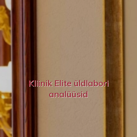
Kliinik Elite üldlabori
analüüsid