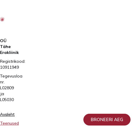
2026
Kliinik
Elite
AS
OÜ
Tähe
Erakliinik
Registrikood:
10911949
Tegevusloa
nr.
L02809
ja
L05030
Avaleht
BRONEERI AEG
Teenused
Patsiendile