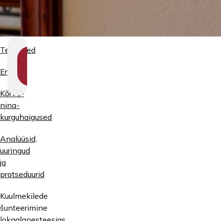
Teenused
SHOW
SECTION
Erialad
NAVIGATION
Kõrva-
nina-
kurguhaigused
Analüüsid,
uuringud
ja
protseduurid
Kuulmekilede
šunteerimine
lokaalanesteesias