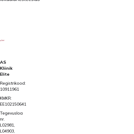
AS
Kliinik
Elite
Registrikood:
10911961
KMKR:
EE102150641
Tegevusloa
nr.
L02981,
L04903,