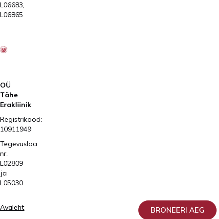
L06683,
L06865
2026
Kliinik
Elite
AS
OÜ
Tähe
Erakliinik
Registrikood:
10911949
Tegevusloa
nr.
L02809
ja
L05030
Avaleht
BRONEERI AEG