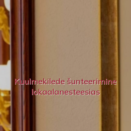
Kuulmekilede šunteerimine
lokaalanesteesias