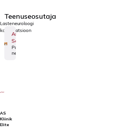
Teenuseosutaja
Lasteneuroloogi
konsultatsioon
Anu
Sööt
Paediatric
neurologist
AS
Kliinik
Elite