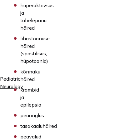
hüperaktiivsus
ja
tähelepanu
häired
lihastoonuse
häired
(spastilisus,
hüpotoonia)
kõnnaku
Pediatric
häired
Neurology
krambid
ja
epilepsia
pearinglus
tasakaaluhäired
peavalud