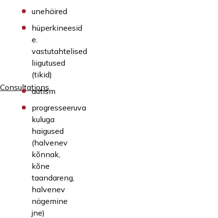
unehäired
hüperkineesid
e.
vastutahtelised
liigutused
(tikid)
Consultations
autism
progresseeruva
kuluga
haigused
(halvenev
kõnnak,
kõne
taandareng,
halvenev
nägemine
jne)