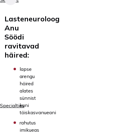
Services
Lasteneuroloog
Anu
Söödi
ravitavad
häired:
lapse
arengu
häired
alates
sünnist
kuni
Specialties
täiskasvanueani
rahutus
imikueas