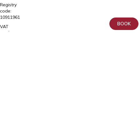
Registry
code:
10911961
BOOK
VAT
number:
EE102150641
License
number
L02981,
L04903,
L06683,
L06865
OÜ
Tähe
Erakliinik