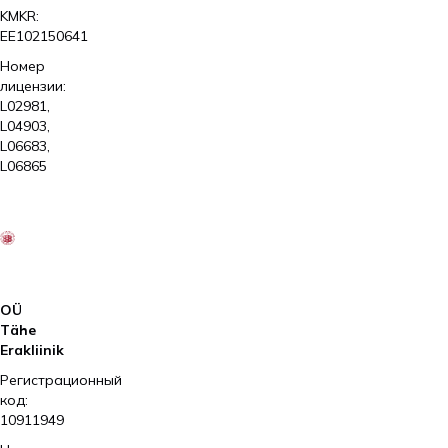
KMKR:
EE102150641
Номер
лицензии:
L02981,
L04903,
L06683,
L06865
2026
Kliinik
Elite
AS
OÜ
Tähe
Erakliinik
Регистрационный
код:
10911949