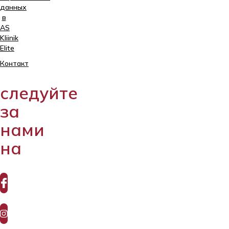
данных
в
AS
Kliinik
Elite
Tartu,
Контакт
Sangla
63
следуйте
5557
2795
за
+372
нами
740
9930
на
info@elitekliinik.ee