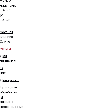
Номер
лицензии:
L02809
ja
L05030
Частная
клиника
Элитe
Услуги
Для
пациента
О
нас
Донорство
Принципы
обработки
и
защиты
персональных