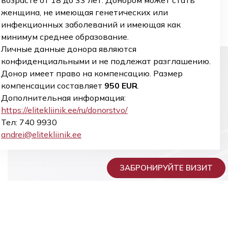
возрасте от 18 до 33 лет. Донором может стать
женщина, не имеющая генетических или
инфекционных заболеваний и имеющая как
минимум среднее образование.
Личные данные донора являются
конфиденциальными и не подлежат разглашению.
Донор имеет право на компенсацию. Размер
компенсации составляет
950 EUR
.
Дополнительная информация:
https://elitekliinik.ee/ru/donorstvo/
тест
Консультация
Тест
Тест на
Тел: 740 9930
Panorama
Nifty
генетическую
детского
andrei@elitekliinik.ee
физиотерапевта
совместимость,
и развивающая
или Carrier
Nifty Standard
Точная и
Genetic Test
терапия для
Неинвазивный
безопасная
ЗАБРОНИРУЙТЕ ВИЗИТ
детей
тест NIFTY от
оценка
генетического
Какой тест CGT
GenePlanet
предоставляет
подходит вам?
здоровья
У
плода Тест
CGT Bank –
будущим
З
подходит для
Panorama —
родителям
Н