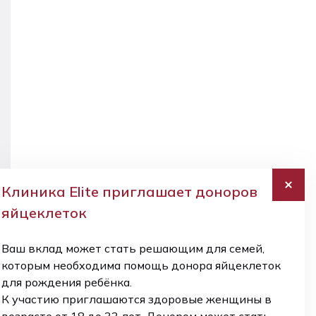
планы
медицины.
Лечение
ухода
и
Ультразвуковая
Эмбриодиагностика
диагностика
диагностика
(PGT)
бесплодия
Лечение
Гинекологическая
и
хирургия
диагностика
Наблюдение
бесплодия
беременности
Донорство
и
яйцеклеток
планы
Клиника Elite приглашает доноров
Перинатология
ухода
яйцеклеток
Гинекологическая
3D/4D
хирургия
ультразвуковые
Ваш вклад может стать решающим для семей,
исследования
которым необходима помощь донора яйцеклеток
плода
для рождения ребёнка.
К участию приглашаются здоровые женщины в
УЗНАТЬ
УЗНАТЬ
УЗНАТЬ
УЗНАТЬ
УЗНАТЬ
БОЛЬШЕ
БОЛЬШЕ
БОЛЬШЕ
БОЛЬШЕ
БОЛЬШЕ