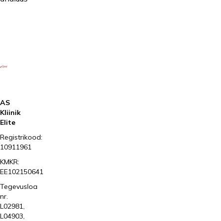
AS
Kliinik
Elite
Registrikood:
10911961
KMKR:
EE102150641
Tegevusloa
nr.
L02981,
L04903,