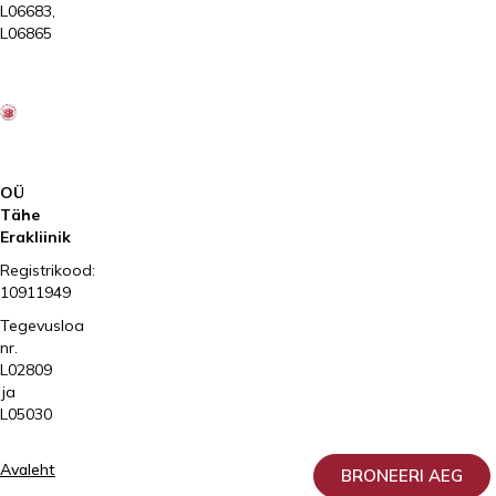
L06683,
L06865
2026
Kliinik
Elite
AS
OÜ
Tähe
Erakliinik
Registrikood:
10911949
Tegevusloa
nr.
L02809
ja
L05030
Avaleht
BRONEERI AEG