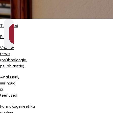
Teenused
SHOW
SECTION
Erialad
NAVIGATION
Vaimne
tervis
(psühholoogia,
psühhiaatria)
Analüüsid,
uuringud
ja
teenused
Farmakogeneetika
analüüs