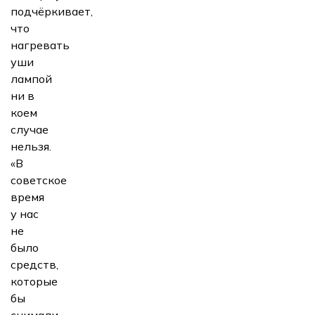
подчёркивает,
что
нагревать
уши
лампой
ни в
коем
случае
нельзя.
«В
советское
время
у нас
не
было
средств,
которые
бы
снимали