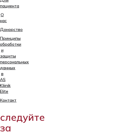
пациента
О
нас
Донорство
Принципы
обработки
и
защиты
персональных
данных
в
AS
Kliinik
Elite
Tartu,
Контакт
Sangla
63
следуйте
5557
2795
за