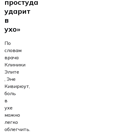
простуда
удар
и
т
в
ухо»
По
словам
врача
Клиники
Элите
, Эне
Кивирюут,
боль
в
ухе
можно
легко
облегчить.