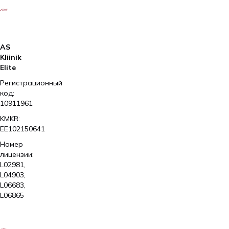
AS
Kliinik
Elite
Регистрационный
код:
10911961
KMKR:
EE102150641
Номер
лицензии:
L02981,
L04903,
L06683,
L06865
2026
Kliinik