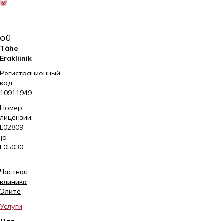
Elite
AS
OÜ
Tähe
Erakliinik
Регистрационный
код:
10911949
Номер
лицензии:
L02809
ja
L05030
Частная
клиника
Элитe
Услуги
Для