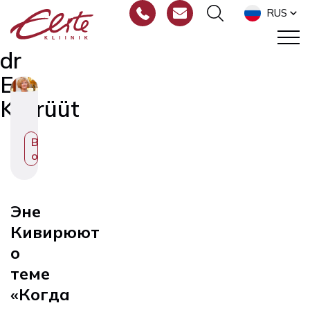
RUS
dr
Ene
Kivirüüt
Врач-
отоларинголог
Эне
Кивирю
ю
т
о
теме
«Когда