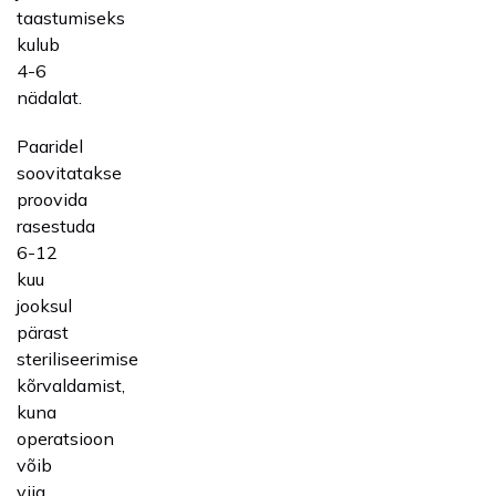
taastumiseks
kulub
4-6
nädalat.
Paaridel
soovitatakse
proovida
rasestuda
6-12
kuu
jooksul
pärast
steriliseerimise
kõrvaldamist,
kuna
operatsioon
võib
viia