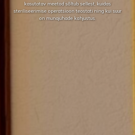
kasutatav meetod sõltub sellest, kuidas
steriliseerimise operatsioon teostati ning kui suur
on munajuhade kahjustus.