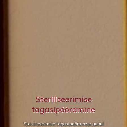
Steriliseerimise
tagasipööramine
Steriliseerimise tagasipööramise puhul