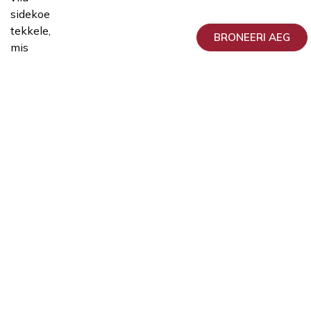
sidekoe
tekkele,
BRONEERI AEG
mis
blokeerib
munajuha.
Steriliseerimise
tagasipööramine
Teenuseosutaja
Andrei
Sõritsa
Günekoloog
ja
viljatusraviarst