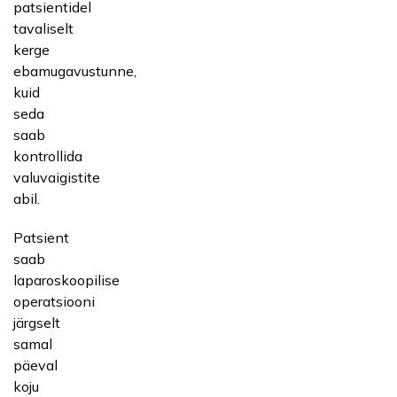
patsientidel
tavaliselt
kerge
ebamugavustunne,
kuid
seda
saab
kontrollida
valuvaigistite
abil.
Patsient
saab
laparoskoopilise
operatsiooni
järgselt
samal
päeval
koju