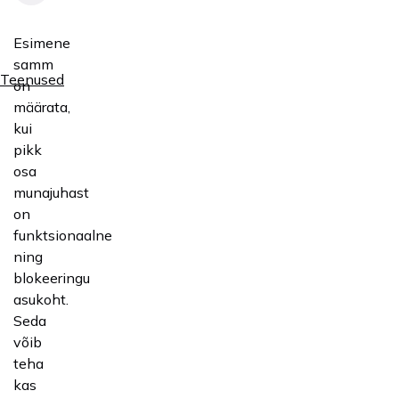
Esimene
samm
Teenused
on
määrata,
kui
pikk
osa
munajuhast
on
funktsionaalne
ning
blokeeringu
asukoht.
Seda
võib
teha
kas