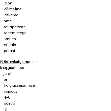
ja on
võimeline
jätkama
oma
tavapäraste
tegemistega
umbes
nädala
pärast.
Konventsionaalse
Günekoloogiline
operatsiooni
kirurgia
järel
on
haiglassejäämise
vajadus
4-6
päeva
ja