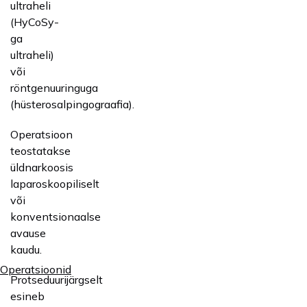
ultraheli
(HyCoSy-
ga
ultraheli)
või
röntgenuuringuga
(hüsterosalpingograafia).
Operatsioon
teostatakse
üldnarkoosis
laparoskoopiliselt
või
konventsionaalse
avause
kaudu.
Operatsioonid
Protseduurijärgselt
esineb