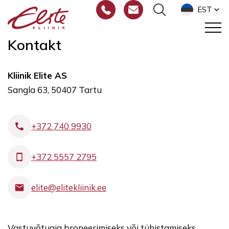
EST
Kontakt
Kliinik Elite AS
Sangla 63, 50407 Tartu
+372 740 9930
+372 5557 2795
elite@elitekliinik.ee
Vastuvõtuaja broneerimiseks või tühistamiseks