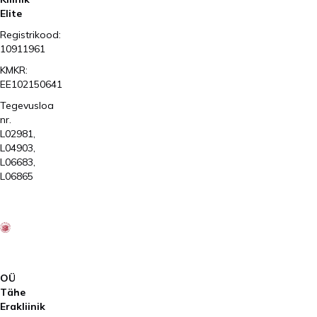
Elite
Registrikood:
10911961
KMKR:
EE102150641
Tegevusloa
nr.
L02981,
L04903,
L06683,
L06865
2026
Kliinik
Elite
AS
OÜ
Tähe
Erakliinik