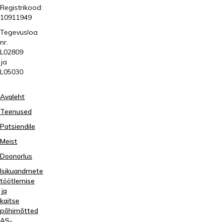
Registrikood:
10911949
Tegevusloa
nr.
L02809
ja
L05030
Avaleht
Teenused
Patsiendile
Meist
Doonorlus
Isikuandmete
töötlemise
ja
kaitse
põhimõtted
AS-