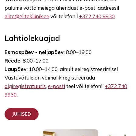
palume võtta meiega ühendust e-posti aadressil
elite@elitekliinik.ee
või telefonil
+372 740 9930
.
Lahtiolekuajad
Esmaspäev - neljapäev:
8.00–19.00
Reede:
8.00–17.00
Laupäev:
10.00–14.00, ainult eelregistreerimisel
Vastuvõtule on võimalik registreeruda
digiregistratuuris
,
e-posti
teel või telefonil
+372 740
9930
.
JUHISED