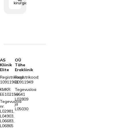
6
kirurgia
AS
OÜ
Kliinik
Tähe
Elite
Erakliinik
Registrikood:
Registrikood:
10911961
10911949
KMKR:
Tegevusloa
EE102150641
nr.
L02809
Tegevusloa
ja
nr.
L05030
L02981,
L04903,
L06683,
L06865
Tartu,