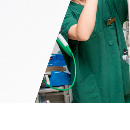
mine (ainult ettetellimisel)