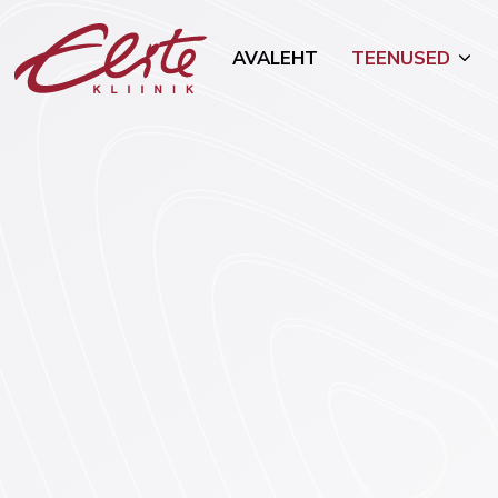
AVALEHT
TEENUSED
Allergoloogia
Mammoloo
Androloogia-uroloogia
Naha- ja s
(dermatove
Endokrinoloogia
Toitumisn
Esteetilised protseduurid
Tubakast 
Geneetika
Onkogünek
Günekoloogia ja rasedus
Üldkirurgia
Viljatusravi
Vaimne ter
Füsioteraapia
psühhiaatri
Kõrva-nina-kurguhaigused