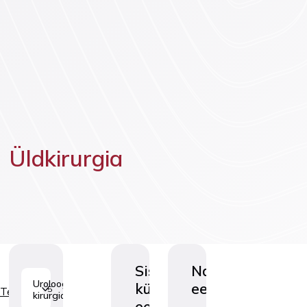
Vaktsineeri
Lasteneuroloogia
Üldkirurgia
Sissekasvanud
Nahanäsade
Uroloogiline
küüne
eemaldamine
5
Teenused
kirurgia
eemaldamine