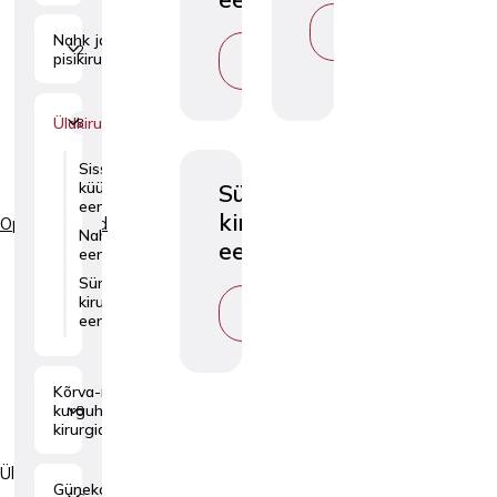
VAATA
Nahk ja
TEENUST
2
VAATA
pisikirurgia
TEENUST
Üldkirurgia
3
Sissekasvanud
küüne
Sünnimärkide
eemaldamine
kirurgiline
Operatsioonid
Nahanäsade
eemaldamine
eemaldamine
Sünnimärkide
kirurgiline
VAATA
eemaldamine
TEENUST
Kõrva-nina-
kurguhaiguste
3
kirurgia
Üldkirurgia
Günekoloogiline