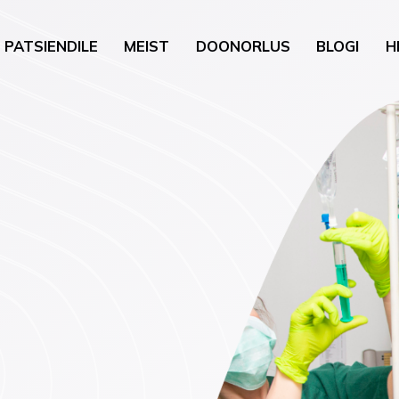
PATSIENDILE
MEIST
DOONORLUS
BLOGI
H
gia
Üldkirurgia
uguhaigused
Uroloogiline kirurgia
neroloogia)
Nahk ja pisikirurgia
õustamine
Kõrva-nina-kurguhaigu
loobumise nõustamine
kirurgia
oloogia
Günekoloogiline kirurgi
vis (psühholoogia,
a)