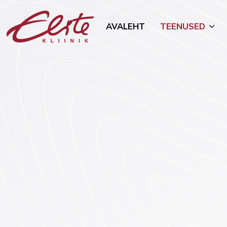
AVALEHT
TEENUSED
Allergoloogia
Mammoloo
Androloogia-uroloogia
Naha- ja s
(dermatove
Endokrinoloogia
Toitumisn
Esteetilised protseduurid
Tubakast 
Geneetika
Onkogünek
Günekoloogia ja rasedus
Üldkirurgia
Viljatusravi
Vaimne ter
Füsioteraapia
psühhiaatri
Kõrva-nina-kurguhaigused