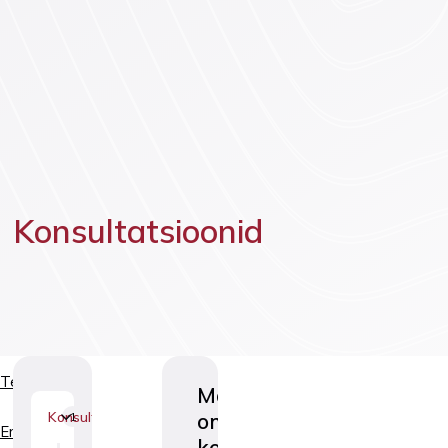
Vaktsineeri
Lasteneuroloogia
Konsultatsioonid
Teenused
Mammoloog-
onkogünekoloogi
Konsultatsioonid
1
Erialad
konsultatsioon