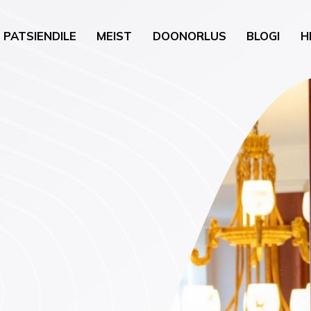
PATSIENDILE
MEIST
DOONORLUS
BLOGI
H
gia
Üldkirurgia
uguhaigused
Uroloogiline kirurgia
neroloogia)
Nahk ja pisikirurgia
õustamine
Kõrva-nina-kurguhaigu
loobumise nõustamine
kirurgia
oloogia
Günekoloogiline kirurgi
vis (psühholoogia,
a)