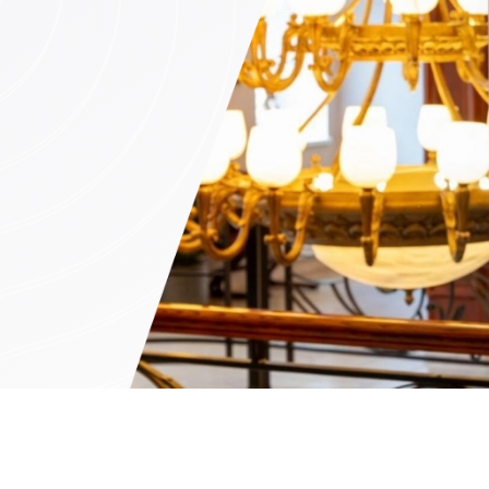
mine (ainult ettetellimisel)