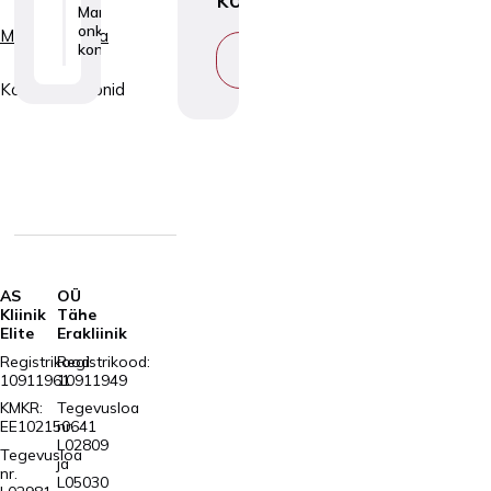
Mammoloog-
onkogünekoloogi
Mammoloogia
konsultatsioon
VAATA
TEENUST
Konsultatsioonid
AS
OÜ
Kliinik
Tähe
Elite
Erakliinik
Registrikood:
Registrikood:
10911961
10911949
KMKR:
Tegevusloa
EE102150641
nr.
L02809
Tegevusloa
ja
nr.
L05030