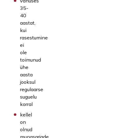
vanuses
35-
40
aastat,
kui
rasestumine
ei
ole
toimunud
ühe
aasta
jooksul
regulaarse
suguelu
korral
kellel
on
olnud
munasarjade