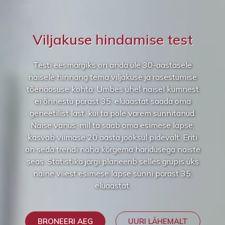
Viljakuse hindamise test
Testi eesmärgiks on anda üle 30-aastasele
naisele hinnang tema viljakuse ja rasestumise
tõenäosuse kohta. Umbes ühel naisel kümnest
ei õnnestu pärast 35. eluaastat saada oma
geneetilist last, kui ta pole varem sünnitanud.
Naise vanus, mil ta saab oma esimese lapse,
kasvab viimase 20 aasta jooksul pidevalt. Eriti
on seda trendi näha kõrgema haridusega naiste
seas. Statistika järgi planeerib selles grupis üks
naine viiest esimese lapse sünni pärast 35.
eluaastat.
BRONEERI AEG
UURI LÄHEMALT