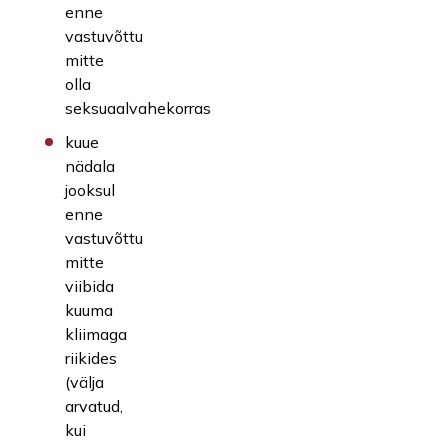
enne
vastuvõttu
mitte
olla
seksuaalvahekorras
kuue
nädala
jooksul
enne
vastuvõttu
mitte
viibida
kuuma
kliimaga
riikides
(välja
arvatud,
kui