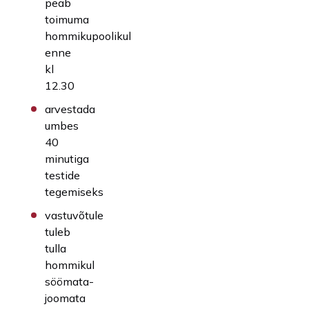
peab
toimuma
hommikupoolikul
enne
kl
12.30
arvestada
umbes
40
minutiga
testide
tegemiseks
vastuvõtule
tuleb
tulla
hommikul
söömata-
joomata