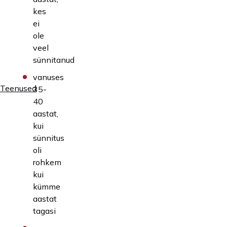
kes
ei
ole
veel
sünnitanud
vanuses
Teenused
35-
40
aastat,
kui
sünnitus
oli
rohkem
kui
kümme
aastat
tagasi