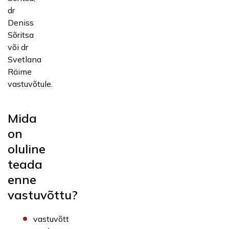
dr
Deniss
Sõritsa
või dr
Svetlana
Räime
vastuvõtule.
Mida
on
oluline
teada
enne
vastuvõttu?
vastuvõtt