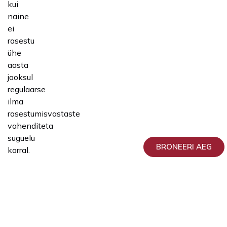
kui
naine
ei
rasestu
ühe
aasta
jooksul
regulaarse
ilma
rasestumisvastaste
vahenditeta
suguelu
BRONEERI AEG
korral.
Millistele
küsimustele
saate