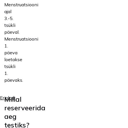
Menstruatsiooni
ajal
3.-5.
tsükli
päeval.
Menstruatsiooni
1.
päeva
loetakse
tsükli
1.
päevaks.
Millal
Erialad
reserveerida
aeg
testiks?