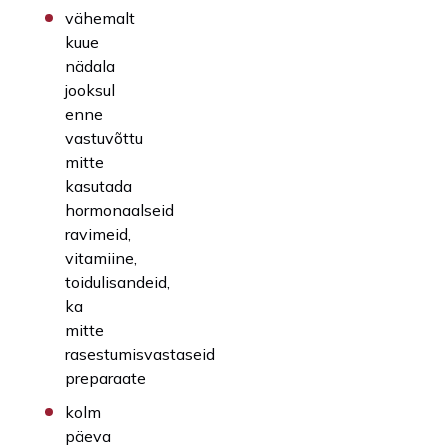
vähemalt
kuue
nädala
jooksul
enne
vastuvõttu
mitte
kasutada
hormonaalseid
ravimeid,
vitamiine,
toidulisandeid,
ka
mitte
rasestumisvastaseid
preparaate
kolm
päeva