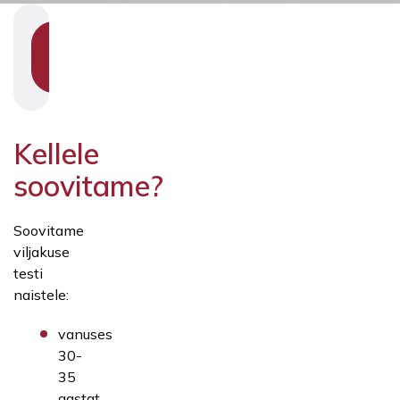
SHOW
SECTION
NAVIGATION
Kellele
soovitame?
Soovitame
viljakuse
testi
naistele:
vanuses
30-
35
aastat,