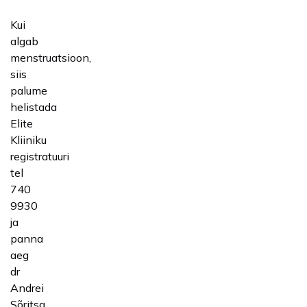
Kui
algab
menstruatsioon,
siis
palume
helistada
Elite
Kliiniku
registratuuri
tel
740
9930
ja
panna
aeg
dr
Andrei
Sõritsa,