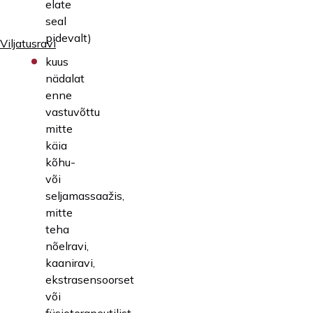
elate
seal
pidevalt)
Viljatusravi
kuus
nädalat
enne
vastuvõttu
mitte
käia
kõhu-
või
seljamassaažis,
mitte
teha
nõelravi,
kaaniravi,
ekstrasensoorset
või
füsioterapeutilist