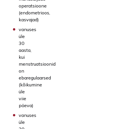
operatsioone
(endometrioos,
kasvajad)
vanuses
üle
30
aasta,
kui
menstruatsioonid
on
ebaregulaarsed
(kõikumine
üle
viie
päeva)
vanuses
üle
30