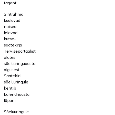
tagant.
Sihtrühma
kuuluvad
naised
leiavad
kutse-
saatekirja
Terviseportaalist
alates
sõeluuringuaasta
algusest.
Saatekiri
sõeluuringule
kehtib
kalendriaasta
lõpuni.
Sõeluuringule