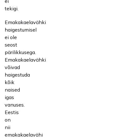
ei
tekigi.
Emakakaelavähki
haigestumisel
ei ole
seost
pärilikkusega.
Emakakaelavähki
võivad
haigestuda
kõik
naised
igas
vanuses.
Eestis
on
nii
emakakaelavähi