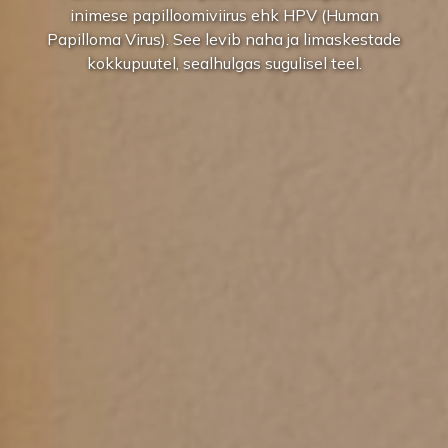
inimese papilloomiviirus ehk HPV (Human
Papilloma Virus). See levib naha ja limaskestade
kokkupuutel, sealhulgas sugulisel teel.