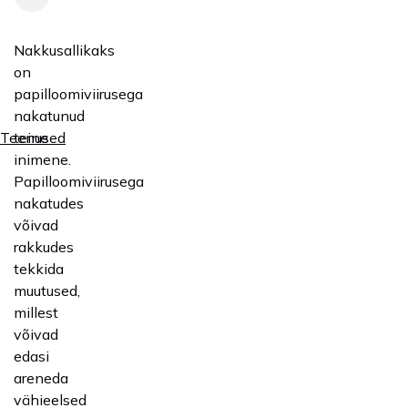
Nakkusallikaks
on
papilloomiviirusega
nakatunud
teine
Teenused
inimene.
Papilloomiviirusega
nakatudes
võivad
rakkudes
tekkida
muutused,
millest
võivad
edasi
areneda
vähieelsed