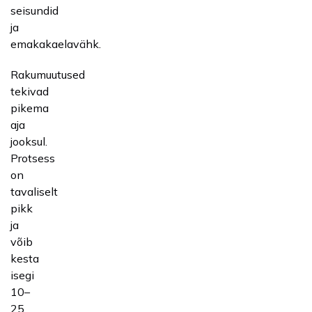
seisundid
ja
emakakaelavähk.
Rakumuutused
tekivad
pikema
aja
jooksul.
Protsess
on
tavaliselt
pikk
ja
võib
kesta
isegi
10–
25