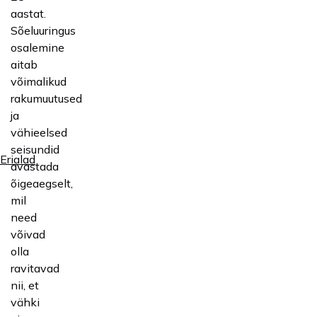
aastat.
Sõeluuringus
osalemine
aitab
võimalikud
rakumuutused
ja
vähieelsed
seisundid
Erialad
avastada
õigeaegselt,
mil
need
võivad
olla
ravitavad
nii, et
vähki