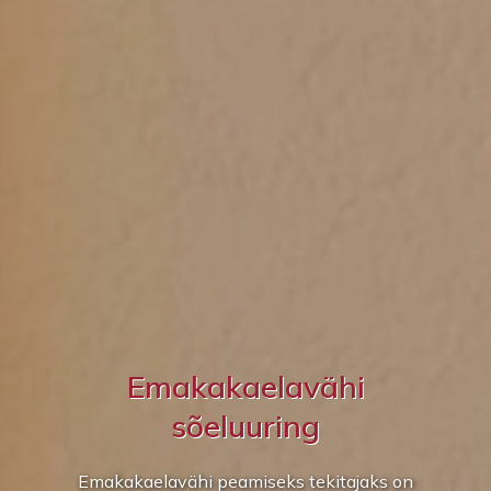
Emakakaelavähi
sõeluuring
Emakakaelavähi peamiseks tekitajaks on