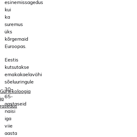
esinemissagedus
kui
ka
suremus
üks
kõrgemaid
Euroopas.
Eestis
kutsutakse
emakakaelavähi
sõeluuringule
30–
Günekoloogia
65-
ja
aastaseid
rasedus
naisi
iga
viie
aasta