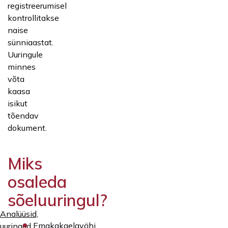
registreerumisel
kontrollitakse
naise
sünniaastat.
Uuringule
minnes
võta
kaasa
isikut
tõendav
dokument.
Miks
osaleda
sõeluuringul?
Analüüsid,
Emakakaelavähi
uuringud,