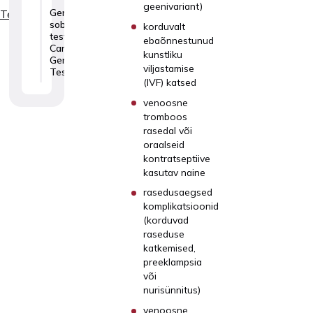
geenivariant)
Geneetilise
Teenused
sobivuse
korduvalt
test ehk
ebaõnnestunud
Carrier
kunstliku
Genetic
viljastamise
Test
(IVF) katsed
venoosne
tromboos
rasedal või
oraalseid
kontratseptiive
kasutav naine
rasedusaegsed
komplikatsioonid
(korduvad
raseduse
katkemised,
preeklampsia
või
nurisünnitus)
venoosne