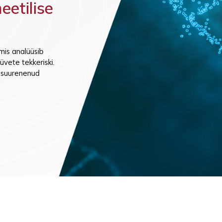
etilise
mine (ainult ettetellimisel)
mis analüüsib
üvete tekkeriski.
d suurenenud