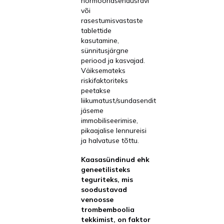
hormoonasendusravi
või
rasestumisvastaste
tablettide
kasutamine,
sünnitusjärgne
periood ja kasvajad.
Väiksemateks
riskifaktoriteks
peetakse
liikumatust/sundasendit
jäseme
immobiliseerimise,
pikaajalise lennureisi
ja halvatuse tõttu.
Kaasasündinud ehk
geneetilisteks
teguriteks, mis
soodustavad
venoosse
trombemboolia
tekkimist, on faktor