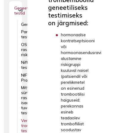
geneetiliseks
Geneetilised
8
testid
testimiseks
on järgmised:
GeneSafe
Panorama
hormonaalse
test
kontratseptsiooni
OSCAR test koos
või
raseduskomplikatsioonide
hormoonasendusravi
riski hindamisega
alustamine
Nifty
riskigruppi
test
kuuluval naisel
NIFTY
(patsiendil või
Pro
pereliikmetel
Mitteinvasiivne
on esinenud
sünnieelne-
trombootilisi
rasedusaegne
haiguseid;
isaduse
perekonnas
tuvastamise
esineb
test
teadaolev
Venoosse
trombofiiliat
trombemboolia
soodustav
test