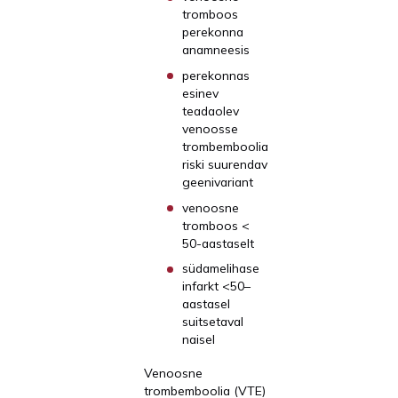
tromboos
perekonna
anamneesis
perekonnas
esinev
teadaolev
venoosse
trombemboolia
riski suurendav
geenivariant
venoosne
tromboos <
50-aastaselt
südamelihase
infarkt <50–
aastasel
suitsetaval
naisel
Venoosne
trombemboolia (VTE)