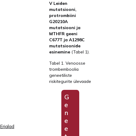
V Leiden
mutatsiooni,
protrombiini
G20210A
mutatsiooni ja
MTHFR geeni
C677T ja A1298C
mutatsioonide
esinemine
(Tabel 1).
Tabel 1. Venoosse
trombemboolia
geneetiliste
riskitegurite ülevaade
G
e
n
e
Erialad
e