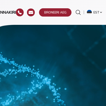
INNAKIRI
EST
BRONEERI AEG
ste
a