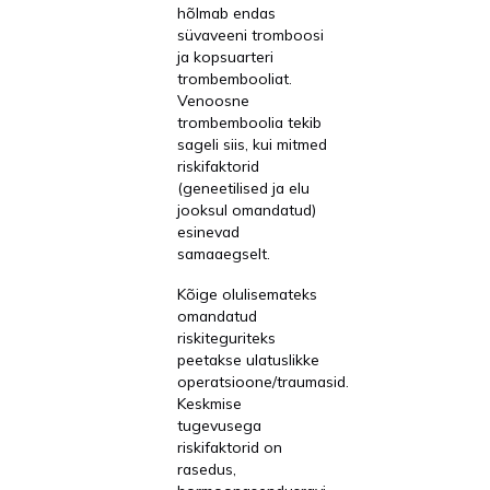
hõlmab endas
süvaveeni tromboosi
ja kopsuarteri
trombembooliat.
Venoosne
trombemboolia tekib
sageli siis, kui mitmed
riskifaktorid
(geneetilised ja elu
jooksul omandatud)
esinevad
samaaegselt.
Kõige olulisemateks
omandatud
riskiteguriteks
peetakse ulatuslikke
operatsioone/traumasid.
Keskmise
tugevusega
riskifaktorid on
rasedus,