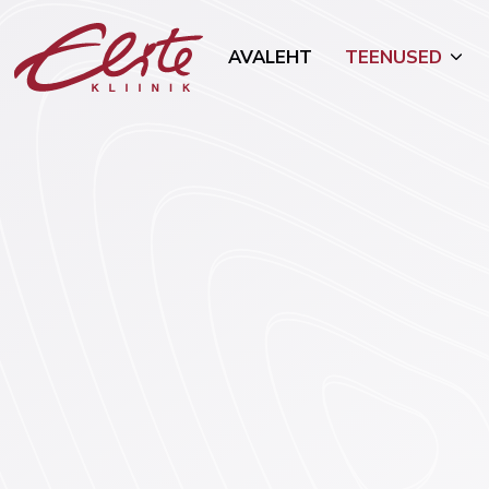
AVALEHT
TEENUSED
Allergoloogia
Mammoloo
Androloogia-uroloogia
Naha- ja s
(dermatove
Endokrinoloogia
Toitumisn
Esteetilised protseduurid
Tubakast 
Geneetika
Onkogünek
Günekoloogia ja rasedus
Üldkirurgia
Viljatusravi
Vaimne ter
Füsioteraapia
psühhiaatri
Kõrva-nina-kurguhaigused