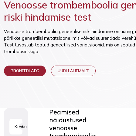
Venoosse trombemboolia gene
Vaktsineeri
Lasteneuroloogia
riski hindamise test
Venoosse trombemboolia geneetilise riski hindamine on uuring, 
pärilikke geneetilisi mutatsioone, mis võivad suurendada verehü
Test tuvastab teatud geneetilised variatsioonid, mis on seotu
tromboosiriskiga.
BRONEERI AEG
UURI LÄHEMALT
Peamised
näidustused
venoosse
Konsultatsioonid
1
trombemboolia