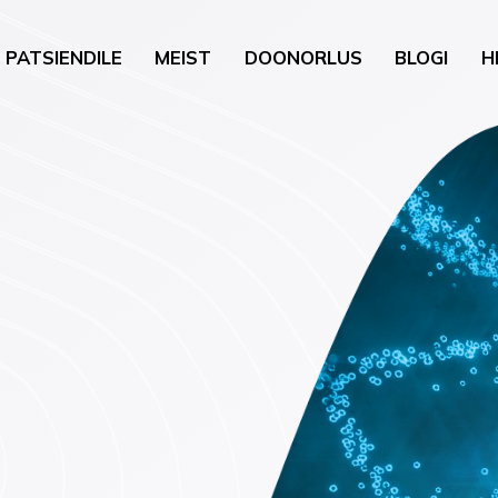
PATSIENDILE
MEIST
DOONORLUS
BLOGI
H
gia
Üldkirurgia
uguhaigused
Uroloogiline kirurgia
neroloogia)
Nahk ja pisikirurgia
õustamine
Kõrva-nina-kurguhaigu
loobumise nõustamine
kirurgia
oloogia
Günekoloogiline kirurgi
vis (psühholoogia,
a)